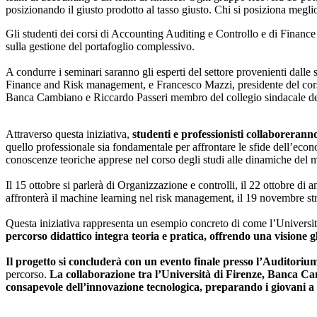
posizionando il giusto prodotto al tasso giusto. Chi si posiziona megli
Gli studenti dei corsi di Accounting Auditing e Controllo e di Financ
sulla gestione del portafoglio complessivo.
A condurre i seminari saranno gli esperti del settore provenienti dalle
Finance and Risk management, e Francesco Mazzi, presidente del cors
Banca Cambiano e Riccardo Passeri membro del collegio sindacale de
Attraverso questa iniziativa,
studenti e professionisti collaborera
quello professionale sia fondamentale per affrontare le sfide dell’econ
conoscenze teoriche apprese nel corso degli studi alle dinamiche del 
Il 15 ottobre si parlerà di Organizzazione e controlli, il 22 ottobre di
affronterà il machine learning nel risk management, il 19 novembre st
Questa iniziativa rappresenta un esempio concreto di come l’Universit
percorso didattico integra teoria e pratica, offrendo una visione 
Il progetto si concluderà con un evento finale presso l’Auditor
percorso.
La collaborazione tra l’Università di Firenze, Banca C
consapevole dell’innovazione tecnologica, preparando i giovani a 