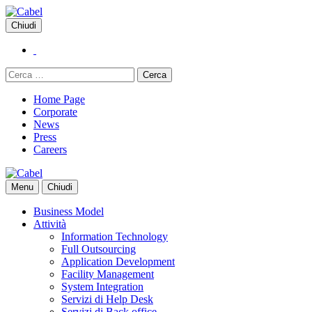
Vai
al
Chiudi
contenuto
Ricerca
per:
Home Page
Corporate
News
Press
Careers
Menu
Chiudi
Business Model
Attività
Information Technology
Full Outsourcing
Application Development
Facility Management
System Integration
Servizi di Help Desk
Servizi di Back office