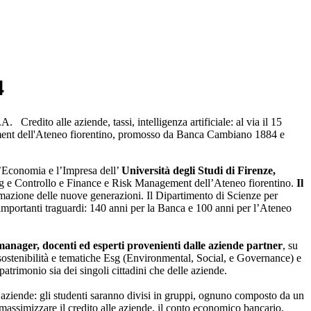
4
edito alle aziende, tassi, intelligenza artificiale: al via il 15
gement dell'Ateneo fiorentino, promosso da Banca Cambiano 1884 e
l’Economia e l’Impresa dell’
Università degli Studi di Firenze,
iting e Controllo e Finance e Risk Management dell’Ateneo fiorentino.
Il
ormazione delle nuove generazioni. Il Dipartimento di Scienze per
importanti traguardi: 140 anni per la Banca e 100 anni per l’Ateneo
manager, docenti ed esperti provenienti dalle aziende partner
, su
a sostenibilità e tematiche Esg (Environmental, Social, e Governance) e
patrimonio sia dei singoli cittadini che delle aziende.
d aziende: gli studenti saranno divisi in gruppi, ognuno composto da un
massimizzare il credito alle aziende, il conto economico bancario,