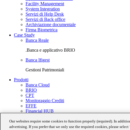
Facility Management
System Integration
Servizi di Help Desk
Servizi di Back office
Archiviazione documentale
Firma Biometrica
Case Study
Banca Reale
.Banca e applicativo BRIO
Banca Ifigest
Gestioni Patrimoniali
Prodotti
Banca Cloud
BRIO
CPT
Monitoraggio Crediti
EFFE
Financial HUB
MITO
Our websites require some cookies to function properly (required). In additio
.Banca
.Identity
advertising. If you prefer that we only use the required cookies, please selec