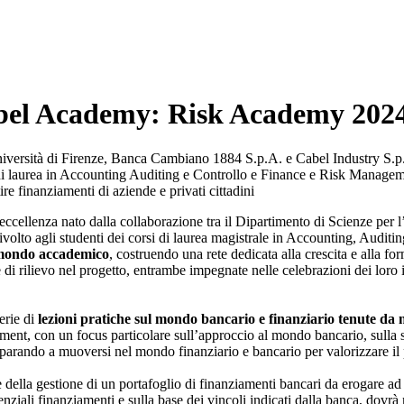
Cabel Academy: Risk Academy 202
ersità di Firenze, Banca Cambiano 1884 S.p.A. e Cabel Industry S.p.A. Cr
rsi di laurea in Accounting Auditing e Controllo e Finance e Risk Mana
e finanziamenti di aziende e privati cittadini
eccellenza nato dalla collaborazione tra il Dipartimento di Scienze per 
rivolto agli studenti dei corsi di laurea magistrale in Accounting, Aud
e mondo accademico
, costruendo una rete dedicata alla crescita e alla f
 rilievo nel progetto, entrambe impegnate nelle celebrazioni dei loro 
erie di
lezioni pratiche sul mondo bancario e finanziario tenute da 
agement, con un focus particolare sull’approccio al mondo bancario, sull
 imparando a muoversi nel mondo finanziario e bancario per valorizzare il 
 della gestione di un portafoglio di finanziamenti bancari da erogare a
ziali finanziamenti e sulla base dei vincoli indicati dalla banca, dovrà 