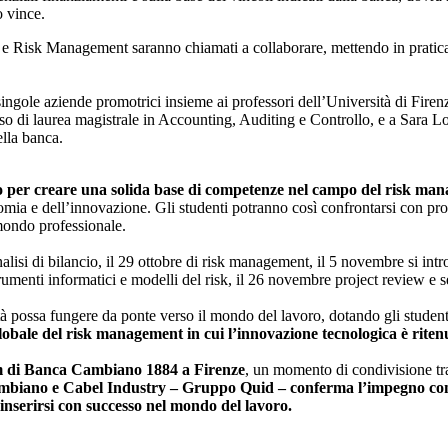
o vince.
e e Risk Management saranno chiamati a collaborare, mettendo in pratica
 singole aziende promotrici insieme ai professori dell’Università di Fire
o di laurea magistrale in Accounting, Auditing e Controllo, e a Sara 
lla banca.
nno per creare una solida base di competenze nel campo del risk ma
omia e dell’innovazione. Gli studenti potranno così confrontarsi con prof
mondo professionale.
 analisi di bilancio, il 29 ottobre di risk management, il 5 novembre si in
rumenti informatici e modelli del risk, il 26 novembre project review e
à possa fungere da ponte verso il mondo del lavoro, dotando gli studenti
globale del risk management in cui l’innovazione tecnologica è ritenu
ium di Banca Cambiano 1884 a Firenze
, un momento di condivisione tra 
ambiano e Cabel Industry – Gruppo Quid – conferma l’impegno comu
inserirsi con successo nel mondo del lavoro.