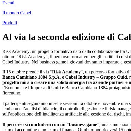
Eventi
Il mondo Cabel
Prodotti
Al via la seconda edizione di 
Risk Academy: un progetto formativo nato dalla collaborazione tra Univ
ottobre "Risk Academy", il percorso formativo per gli iscritti ai co
Cabel Industry. Nel business game i giovani dovranno imparare a gestir
Il 15 ottobre prende il via “
Risk Academy
“, un percorso formativo d’
Banca Cambiano 1884 S.p.A. e Cabel Industry – Gruppo Quid
, 
progetto mira a creare una solida sinergia tra aziende partner 
l’Economia e l’Impresa di Unifi e Banca Cambiano 1884 protagoniste di
fiorentino.
I partecipanti seguiranno in sette sessioni tra ottobre e novembre una s
temi come l’analisi di bilancio, il controllo di gestione e il risk man
sull’applicazione dell’intelligenza artificiale alla gestione dei rischi,
Il percorso si concluderà con un “business game”
, una simulazione
team di accounting e un team di finance. Ogni gruppo riceverà 15 poten