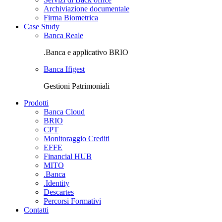
Archiviazione documentale
Firma Biometrica
Case Study
Banca Reale
.Banca e applicativo BRIO
Banca Ifigest
Gestioni Patrimoniali
Prodotti
Banca Cloud
BRIO
CPT
Monitoraggio Crediti
EFFE
Financial HUB
MITO
.Banca
.Identity
Descartes
Percorsi Formativi
Contatti