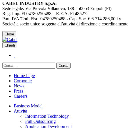
CABEL INDUSTRY S.p.A.
Sede legale: Via Piovola Villanova, 138 - 50053 Empoli (FI)
Reg. Imp. Fi 04780250488 – R.E.A. Fi 485272
Part. IVA/Cod. Fisc. 04780250488 - Cap. Soc. € 6.714.286,00 i.v.
Società a socio unico soggetta all’attività di direzione e coordinamen
Close
Chiudi
Ricerca
per:
Home Page
Corporate
News
Press
Careers
Business Model
Attività
Information Technology
Full Outsourcing
Application Development