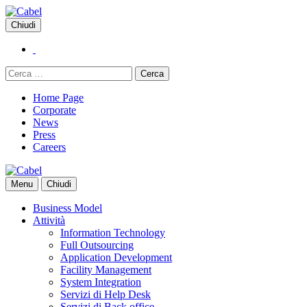
Vai
al
Chiudi
contenuto
Ricerca
per:
Home Page
Corporate
News
Press
Careers
Menu
Chiudi
Business Model
Attività
Information Technology
Full Outsourcing
Application Development
Facility Management
System Integration
Servizi di Help Desk
Servizi di Back office