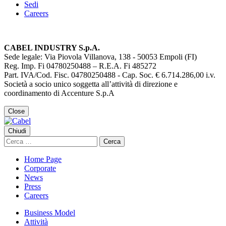
Sedi
Careers
CABEL INDUSTRY S.p.A.
Sede legale: Via Piovola Villanova, 138 - 50053 Empoli (FI)
Reg. Imp. Fi 04780250488 – R.E.A. Fi 485272
Part. IVA/Cod. Fisc. 04780250488 - Cap. Soc. € 6.714.286,00 i.v.
Società a socio unico soggetta all’attività di direzione e
coordinamento di Accenture S.p.A
Close
Chiudi
Ricerca
per:
Home Page
Corporate
News
Press
Careers
Business Model
Attività