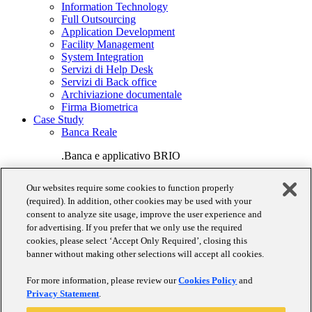
Information Technology
Full Outsourcing
Application Development
Facility Management
System Integration
Servizi di Help Desk
Servizi di Back office
Archiviazione documentale
Firma Biometrica
Case Study
Banca Reale
.Banca e applicativo BRIO
Banca Ifigest
Our websites require some cookies to function properly
(required). In addition, other cookies may be used with your
Gestioni Patrimoniali
consent to analyze site usage, improve the user experience and
Prodotti
for advertising. If you prefer that we only use the required
Banca Cloud
cookies, please select ‘Accept Only Required’, closing this
BRIO
banner without making other selections will accept all cookies.
CPT
Monitoraggio Crediti
For more information, please review our
Cookies Policy
and
EFFE
Privacy Statement
.
Financial HUB