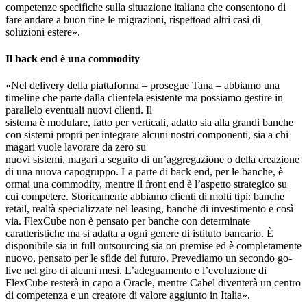
competenze specifiche sulla situazione italiana che consentono di
fare andare a buon fine le migrazioni, rispettoad altri casi di
soluzioni estere».
Il back end è una commodity
«Nel delivery della piattaforma – prosegue Tana – abbiamo una
timeline che parte dalla clientela esistente ma possiamo gestire in
parallelo eventuali nuovi clienti. Il
sistema è modulare, fatto per verticali, adatto sia alla grandi banche
con sistemi propri per integrare alcuni nostri componenti, sia a chi
magari vuole lavorare da zero su
nuovi sistemi, magari a seguito di un’aggregazione o della creazione
di una nuova capogruppo. La parte di back end, per le banche, è
ormai una commodity, mentre il front end è l’aspetto strategico su
cui competere. Storicamente abbiamo clienti di molti tipi: banche
retail, realtà specializzate nel leasing, banche di investimento e così
via. FlexCube non è pensato per banche con determinate
caratteristiche ma si adatta a ogni genere di istituto bancario. È
disponibile sia in full outsourcing sia on premise ed è completamente
nuovo, pensato per le sfide del futuro. Prevediamo un secondo go-
live nel giro di alcuni mesi. L’adeguamento e l’evoluzione di
FlexCube resterà in capo a Oracle, mentre Cabel diventerà un centro
di competenza e un creatore di valore aggiunto in Italia».