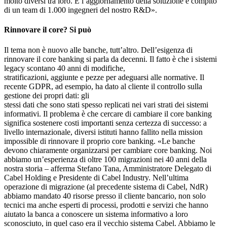
molto diversi tra loro. E l’aggiornamento della soluzione è compito
di un team di 1.000 ingegneri del nostro R&D».
Rinnovare il core? Si può
Il tema non è nuovo alle banche, tutt’altro. Dell’esigenza di
rinnovare il core banking si parla da decenni. Il fatto è che i sistemi
legacy scontano 40 anni di modifiche,
stratificazioni, aggiunte e pezze per adeguarsi alle normative. Il
recente GDPR, ad esempio, ha dato al cliente il controllo sulla
gestione dei propri dati: gli
stessi dati che sono stati spesso replicati nei vari strati dei sistemi
informativi. Il problema è che cercare di cambiare il core banking
significa sostenere costi importanti senza certezza di successo: a
livello internazionale, diversi istituti hanno fallito nella mission
impossible di rinnovare il proprio core banking. «Le banche
devono chiaramente organizzarsi per cambiare core banking. Noi
abbiamo un’esperienza di oltre 100 migrazioni nei 40 anni della
nostra storia – afferma Stefano Tana, Amministratore Delegato di
Cabel Holding e Presidente di Cabel Industry. Nell’ultima
operazione di migrazione (al precedente sistema di Cabel, NdR)
abbiamo mandato 40 risorse presso il cliente bancario, non solo
tecnici ma anche esperti di processi, prodotti e servizi che hanno
aiutato la banca a conoscere un sistema informativo a loro
sconosciuto, in quel caso era il vecchio sistema Cabel. Abbiamo le