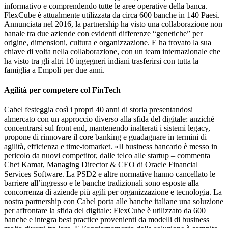
informativo e comprendendo tutte le aree operative della banca.
FlexCube è attualmente utilizzata da circa 600 banche in 140 Paesi.
Annunciata nel 2016, la partnership ha visto una collaborazione non
banale tra due aziende con evidenti differenze “genetiche” per
origine, dimensioni, cultura e organizzazione. E ha trovato la sua
chiave di volta nella collaborazione, con un team internazionale che
ha visto tra gli altri 10 ingegneri indiani trasferirsi con tutta la
famiglia a Empoli per due anni.
Agilità per competere col FinTech
Cabel festeggia così i propri 40 anni di storia presentandosi
almercato con un approccio diverso alla sfida del digitale: anziché
concentrarsi sul front end, mantenendo inalterati i sistemi legacy,
propone di rinnovare il core banking e guadagnare in termini di
agilità, efficienza e time-tomarket. «Il business bancario è messo in
pericolo da nuovi competitor, dalle telco alle startup – commenta
Chet Kamat, Managing Director & CEO di Oracle Financial
Services Software. La PSD2 e altre normative hanno cancellato le
barriere all’ingresso e le banche tradizionali sono esposte alla
concorrenza di aziende più agili per organizzazione e tecnologia. La
nostra partnership con Cabel porta alle banche italiane una soluzione
per affrontare la sfida del digitale: FlexCube è utilizzato da 600
banche e integra best practice provenienti da modelli di business